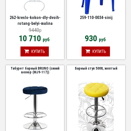
262-kreslo-kokon-dly-dvoih-
259-110-0034-sinij
rotang-belyi-malina
9440
p
10 710
930
руб
руб
КУПИТЬ
КУПИТЬ
Табурет барный BRUNO (синий
Барный стул 5008, желтый
велюр (MJ9-117))