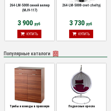
264-LM-5008 синий велюр
264-LM-5008-cvet-zheltyj
(MJ9-117)
3 900
3 730
руб
руб
КУПИТЬ
КУПИТЬ
Популярные каталоги
Тумбы и комоды в прихожую
Подвесные кресла