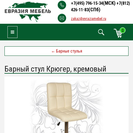
(МСК)
+7(495) 796-15-34
+7(812)
(СПб)
426-11-83
zakaz@evraziamebel.ru
0
Toggle Navigation
←
Барные стулья
Барный стул Крюгер, кремовый