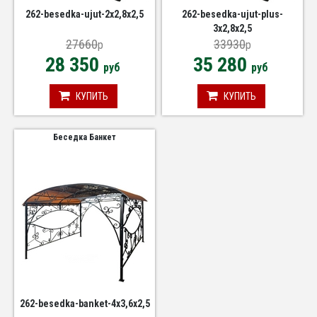
262-besedka-ujut-2x2,8x2,5
262-besedka-ujut-plus-
3x2,8x2,5
27660
33930
p
p
28 350
35 280
руб
руб
КУПИТЬ
КУПИТЬ
Беседка Банкет
262-besedka-banket-4x3,6x2,5