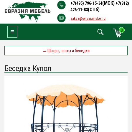
(МСК)
+7(495) 796-15-34
+7(812)
(СПб)
426-11-83
zakaz@evraziamebel.ru
0
Toggle Navigation
←
Шатры, тенты и беседки
Беседка Купол