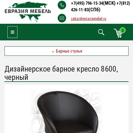
(МСК)
+7(495) 796-15-34
+7(812)
(СПб)
426-11-83
zakaz@evraziamebel.ru
0
Toggle Navigation
←
Барные стулья
Дизайнерское барное кресло 8600,
черный