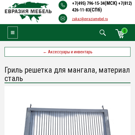
(МСК)
+7(495) 796-15-34
+7(812)
(СПб)
426-11-83
zakaz@evraziamebel.ru
0
Toggle Navigation
←
Аксессуары и инвентарь
Гриль решетка для мангала, материал
сталь