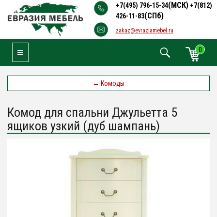
(МСК)
+7(495) 796-15-34
+7(812)
(СПб)
426-11-83
zakaz@evraziamebel.ru
0
Toggle Navigation
←
Комоды
Комод для спальни Джульетта 5
ящиков узкий (дуб шампань)