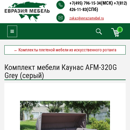
(МСК)
+7(495) 796-15-34
+7(812)
(СПб)
426-11-83
zakaz@evraziamebel.ru
0
Toggle Navigation
←
Комплекты плетеной мебели из искусственного ротанга
Комплект мебели Каунас AFM-320G
Grey (серый)