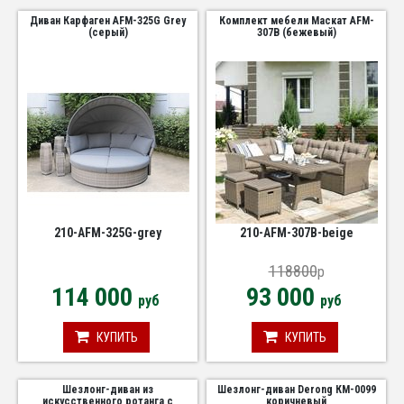
Диван Карфаген AFM-325G Grey
Комплект мебели Маскат AFM-
(серый)
307B (бежевый)
210-AFM-325G-grey
210-AFM-307B-beige
118800
p
114 000
93 000
руб
руб
КУПИТЬ
КУПИТЬ
Шезлонг-диван из
Шезлонг-диван Derong КМ-0099
искусственного ротанга с
коричневый