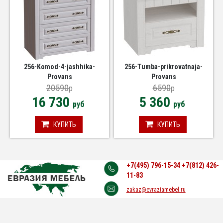
256-Komod-4-jashhika-
256-Tumba-prikrovatnaja-
Provans
Provans
20590
6590
p
p
16 730
5 360
руб
руб
КУПИТЬ
КУПИТЬ
+7(495) 796-15-34
+7(812) 426-
11-83
zakaz@evraziamebel.ru