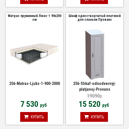
Матрас пружинный Люкс-1 90х200
Шкаф одностворчатый платяной
см
для спальни Прованс
256-Matras-Ljuks-1-900-2000
256-Shkaf-odnodvernyj-
platjanoj-Provans
19090
p
7 530
15 520
руб
руб
КУПИТЬ
КУПИТЬ