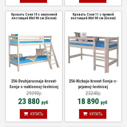
Кровать Соня 10 с наклонной
Кровать Соня 11 с прямой
лестницей 80х190 см (белая)
лестницей 80х190 см (белая)
256-Dvuhjarusnaja-krovat-
256-Nizkaja-krovat-Sonja-s-
Sonja-s-naklonnoj-lestnicej
prjamoj-lestnicej
29390
23240
p
p
23 880
18 890
руб
руб
КУПИТЬ
КУПИТЬ