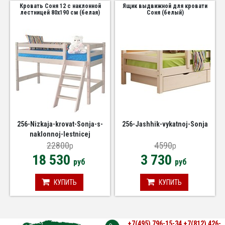
Кровать Соня 12 с наклонной
Ящик выдвижной для кровати
лестницей 80х190 см (белая)
Соня (белый)
256-Nizkaja-krovat-Sonja-s-
256-Jashhik-vykatnoj-Sonja
naklonnoj-lestnicej
22800
4590
p
p
18 530
3 730
руб
руб
КУПИТЬ
КУПИТЬ
+7(495) 796-15-34
+7(812) 426-