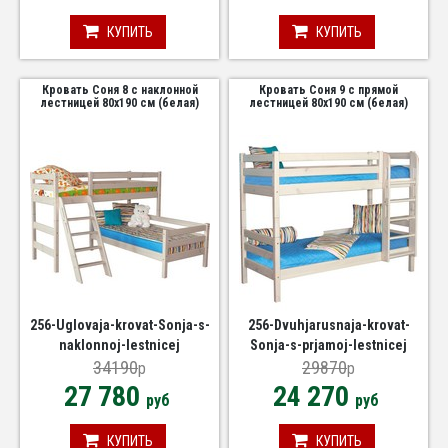
КУПИТЬ
КУПИТЬ
Кровать Соня 8 с наклонной
Кровать Соня 9 с прямой
лестницей 80х190 см (белая)
лестницей 80х190 см (белая)
256-Uglovaja-krovat-Sonja-s-
256-Dvuhjarusnaja-krovat-
naklonnoj-lestnicej
Sonja-s-prjamoj-lestnicej
34190
29870
p
p
27 780
24 270
руб
руб
КУПИТЬ
КУПИТЬ