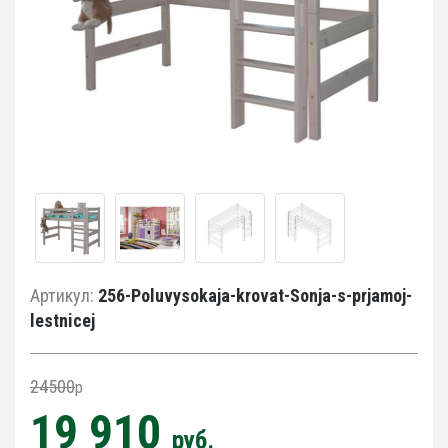
Артикул:
256-Poluvysokaja-krovat-Sonja-s-prjamoj-
lestnicej
24500
p
19 910
руб.