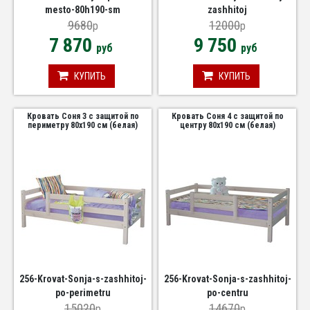
mesto-80h190-sm
zashhitoj
9680
12000
p
p
7 870
9 750
руб
руб
КУПИТЬ
КУПИТЬ
Кровать Соня 3 с защитой по
Кровать Соня 4 с защитой по
периметру 80х190 см (белая)
центру 80х190 см (белая)
256-Krovat-Sonja-s-zashhitoj-
256-Krovat-Sonja-s-zashhitoj-
po-perimetru
po-centru
15020
14670
p
p