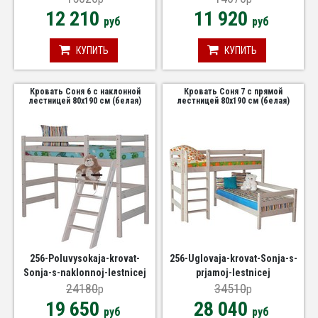
12 210
11 920
руб
руб
КУПИТЬ
КУПИТЬ
Кровать Соня 6 с наклонной
Кровать Соня 7 с прямой
лестницей 80х190 см (белая)
лестницей 80х190 см (белая)
256-Poluvysokaja-krovat-
256-Uglovaja-krovat-Sonja-s-
Sonja-s-naklonnoj-lestnicej
prjamoj-lestnicej
24180
34510
p
p
19 650
28 040
руб
руб