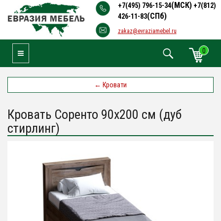
(МСК)
+7(495) 796-15-34
+7(812)
(СПб)
426-11-83
zakaz@evraziamebel.ru
0
Toggle Navigation
←
Кровати
Кровать Соренто 90х200 см (дуб
стирлинг)