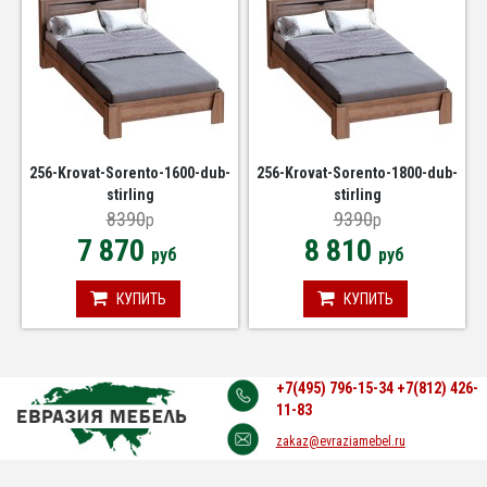
256-Krovat-Sorento-1600-dub-
256-Krovat-Sorento-1800-dub-
stirling
stirling
8390
9390
p
p
7 870
8 810
руб
руб
КУПИТЬ
КУПИТЬ
+7(495) 796-15-34
+7(812) 426-
11-83
zakaz@evraziamebel.ru