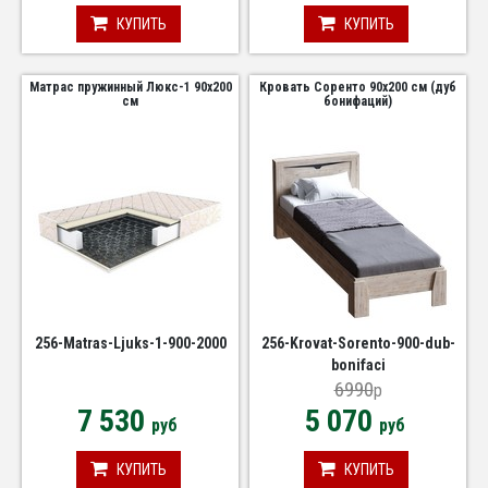
КУПИТЬ
КУПИТЬ
Матрас пружинный Люкс-1 90х200
Кровать Соренто 90х200 см (дуб
см
бонифаций)
256-Matras-Ljuks-1-900-2000
256-Krovat-Sorento-900-dub-
bonifaci
6990
p
7 530
5 070
руб
руб
КУПИТЬ
КУПИТЬ