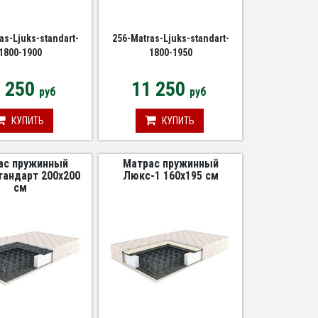
as-Ljuks-standart-
256-Matras-Ljuks-standart-
1800-1900
1800-1950
1 250
11 250
руб
руб
КУПИТЬ
КУПИТЬ
ас пружинный
Матрас пружинный
андарт 200х200
Люкс-1 160х195 см
см