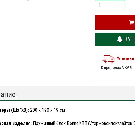
КУП
Условия
В пределах МКАД 
ание
меры (ШхГхВ):
200 х 190 х 19 см
ериал изделия:
Пружинный блок Bonnel/ППУ/термовойлок/лайтек 