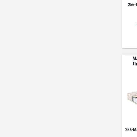
256-
М
Л
256-M