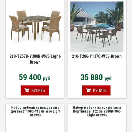
210-T257B-Y380B-W65-Light-
210-T286-Y137C-W53-Brown
Brown
59 400
35 880
руб
руб
КУПИТЬ
КУПИТЬ
Набор мебели из иск.ротанга
Набор мебели из иск.ротанга
Догана (T198D-Y137B-W56 Light
Кортинада (T256B-Y380B-W65
Brown)
Light Brown)