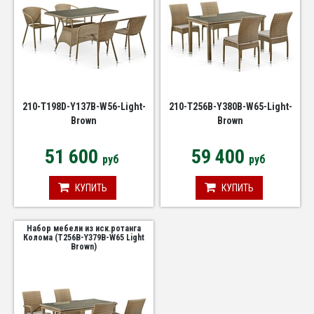
210-T198D-Y137B-W56-Light-
210-T256B-Y380B-W65-Light-
Brown
Brown
51 600
59 400
руб
руб
КУПИТЬ
КУПИТЬ
Набор мебели из иск.ротанга
Колома (T256B-Y379B-W65 Light
Brown)