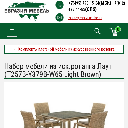
(МСК)
+7(495) 796-15-34
+7(812)
(СПб)
426-11-83
zakaz@evraziamebel.ru
0
Toggle Navigation
←
Комплекты плетеной мебели из искусственного ротанга
Набор мебели из иск.ротанга Лаут
(T257B-Y379B-W65 Light Brown)