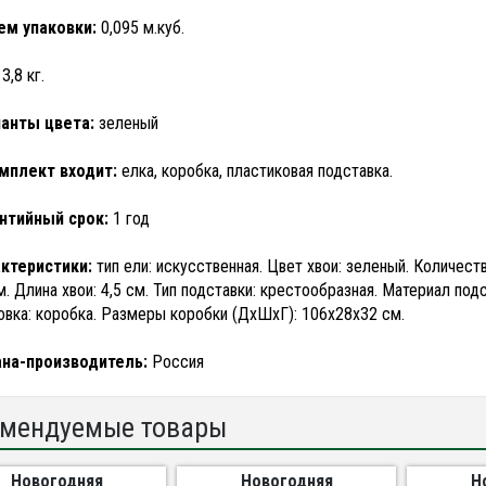
м упаковки:
0,095 м.куб.
3,8 кг.
анты цвета:
зеленый
мплект входит:
елка, коробка, пластиковая подставка.
нтийный срок:
1 год
ктеристики:
тип ели: искусственная. Цвет хвои: зеленый. Количест
м. Длина хвои: 4,5 см. Тип подставки: крестообразная. Материал подс
овка: коробка. Размеры коробки (ДхШхГ): 106х28х32 см.
на-производитель:
Россия
мендуемые товары
Новогодняя
Новогодняя
Н