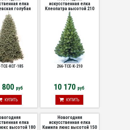
ственная елка
искусственная елка
вская голубая
Клеопатра высотой 210
отой 185 см
см
-TCE-КСГ-185
266-TCE-К-210
3 800
10 170
руб
руб
КУПИТЬ
КУПИТЬ
овогодняя
Новогодняя
ственная елка
искусственная елка
юкс высотой 180
Камила люкс высотой 150