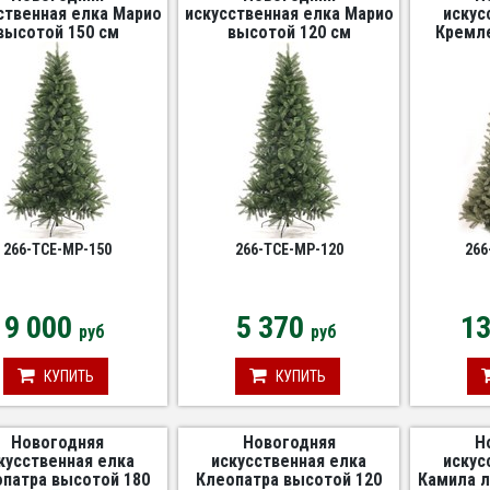
ственная елка Марио
искусственная елка Марио
искус
высотой 150 см
высотой 120 см
Кремле
выс
266-TCE-МР-150
266-TCE-МР-120
266
9 000
5 370
1
руб
руб
КУПИТЬ
КУПИТЬ
Новогодняя
Новогодняя
Н
кусственная елка
искусственная елка
искус
патра высотой 180
Клеопатра высотой 120
Камила л