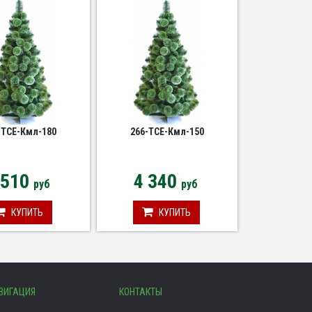
см
см
-TCE-Кмл-180
266-TCE-Кмл-150
 510
4 340
руб
руб
КУПИТЬ
КУПИТЬ
ВИГАЦИЯ
КОНТАКТЫ