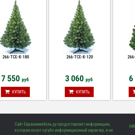
см
см
266-TCE-К-180
266-TCE-К-120
266
7 550
3 060
6
руб
руб
КУПИТЬ
КУПИТЬ
Сайт Евразиямебель.ру предоставляет информацию,
НА
которая носит сугубо информационный характер, и не