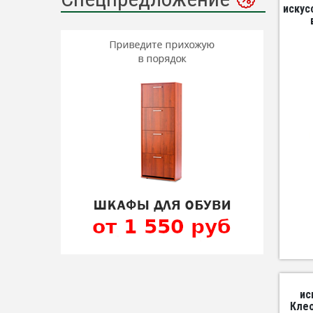
искус
ис
Клео