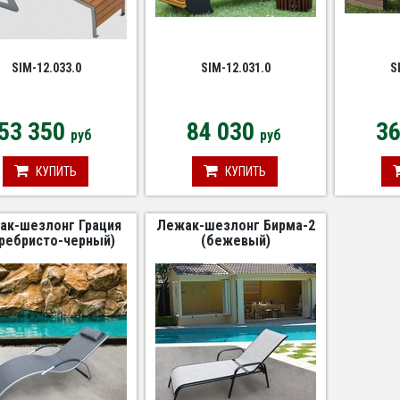
SIM-12.033.0
SIM-12.031.0
S
53 350
84 030
3
руб
руб
КУПИТЬ
КУПИТЬ
ак-шезлонг Грация
Лежак-шезлонг Бирма-2
ребристо-черный)
(бежевый)