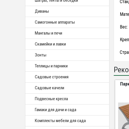
Шатры, тенты и беседки
Стан
Диваны
Мате
Самогонные аппараты
Вес: 
Мангалы и печи
Креп
Скамейки и лавки
Стра
Зонты
Теплицы и парники
Реко
Садовые строения
Пар
Садовые качели
Подвесные кресла
Гамаки для дачи и сада
Комплекты мебели для сада