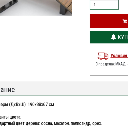
КУП
Условия
В пределах МКАД 
ание
еры (ДхВхШ): 190х88х67 см
анты цвета:
дартный цвет дерева: сосна, махагон, палисандр, орех.