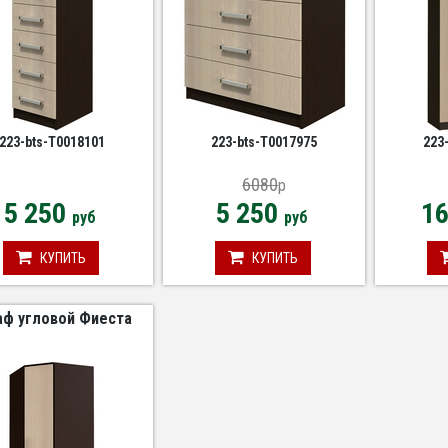
223-bts-Т0018101
223-bts-Т0017975
223
6080
p
5 250
5 250
1
руб
руб
КУПИТЬ
КУПИТЬ
ф угловой Фиеста