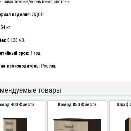
ь шимо тёмный/ясень шимо светлый.
риал изделия:
ЛДСП.
54 кг.
ём:
0,123 м3.
нтийный срок:
1 год.
на-производитель:
Россия.
мендуемые товары
омод 400 Фиеста
Комод 850 Фиеста
Шкаф 3