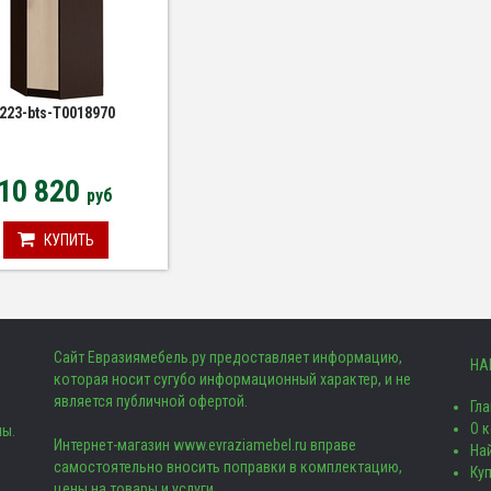
223-bts-Т0018970
10 820
руб
КУПИТЬ
Сайт Евразиямебель.ру предоставляет информацию,
НА
которая носит сугубо информационный характер, и не
является публичной офертой.
Гл
О 
ны.
Интернет-магазин www.evraziamebel.ru вправе
Най
самостоятельно вносить поправки в комплектацию,
Ку
цены на товары и услуги.