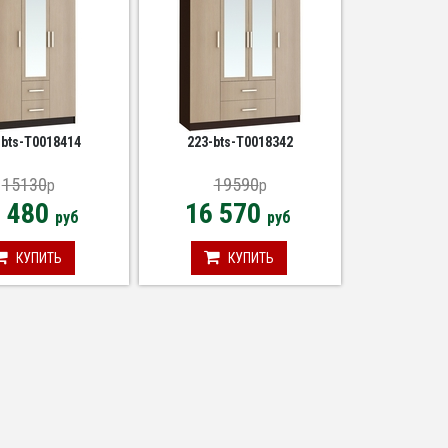
-bts-Т0018414
223-bts-Т0018342
15130
19590
p
p
6 480
16 570
руб
руб
КУПИТЬ
КУПИТЬ