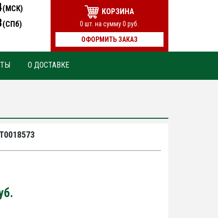
4
(МСК)
КОРЗИНА
3
(СПб)
0
шт. на сумму
0
руб.
ОФОРМИТЬ ЗАКАЗ
КТЫ
О ДОСТАВКЕ
-Т0018573
уб.