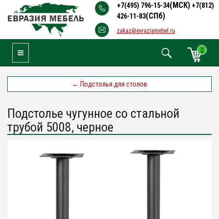
(МСК)
+7(495) 796-15-34
+7(812)
(СПб)
426-11-83
zakaz@evraziamebel.ru
0
Toggle Navigation
←
Подстолья для столов
Подстолье чугунное со стальной
трубой 5008, черное