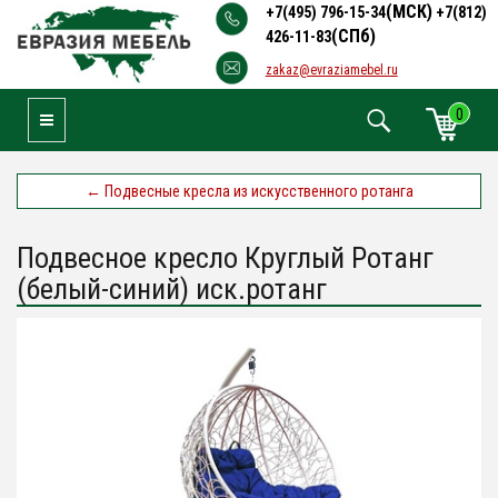
(МСК)
+7(495) 796-15-34
+7(812)
(СПб)
426-11-83
zakaz@evraziamebel.ru
0
Toggle Navigation
←
Подвесные кресла из искусственного ротанга
Подвесное кресло Круглый Ротанг
(белый-синий) иск.ротанг