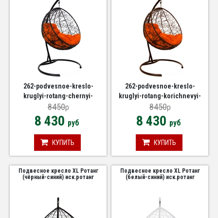
262-podvesnoe-kreslo-
262-podvesnoe-kreslo-
kruglyi-rotang-chernyi-
kruglyi-rotang-korichnevyi-
oranzhevyi
8450
oranzhevyi
8450
p
p
8 430
8 430
руб
руб
КУПИТЬ
КУПИТЬ
Подвесное кресло XL Ротанг
Подвесное кресло XL Ротанг
(чёрный-синий) иск.ротанг
(белый-синий) иск.ротанг