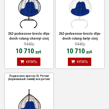
262-podvesnoe-kreslo-dlya-
262-podvesnoe-kreslo-dlya-
dvoih-rotang-chernyi-sinij
dvoih-rotang-belyi-sinij
9440
9440
p
p
10 710
10 710
руб
руб
КУПИТЬ
КУПИТЬ
Подвесное кресло XL Ротанг
(коричневый-синий) иск.ротанг