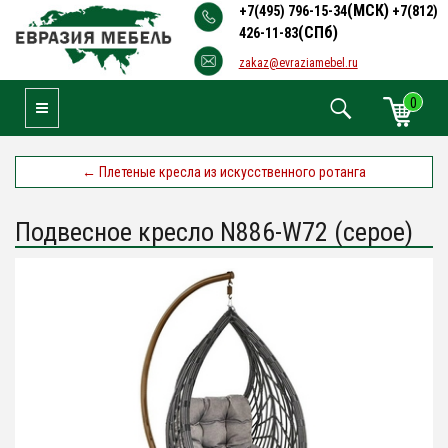
(МСК)
+7(495) 796-15-34
+7(812)
(СПб)
426-11-83
zakaz@evraziamebel.ru
0
Toggle Navigation
←
Плетеные кресла из искусственного ротанга
Подвесное кресло N886-W72 (серое)