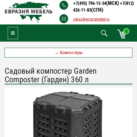
(МСК)
+7(495) 796-15-34
+7(812)
(СПб)
426-11-83
zakaz@evraziamebel.ru
0
Toggle Navigation
←
Компостеры
Садовый компостер Garden
Composter (Гарден) 360 л