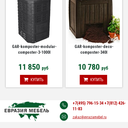
GAR-komposter-modular-
GAR-komposter-deco-
composter-3-1000l
composter-340l
11 850
10 780
руб
руб
КУПИТЬ
КУПИТЬ
+7(495) 796-15-34
+7(812) 426-
11-83
zakaz@evraziamebel.ru