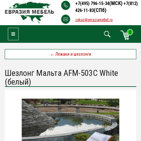
(МСК)
+7(495) 796-15-34
+7(812)
(СПб)
426-11-83
zakaz@evraziamebel.ru
0
Toggle Navigation
←
Лежаки и шезлонги
Шезлонг Мальта AFM-503C White
(белый)