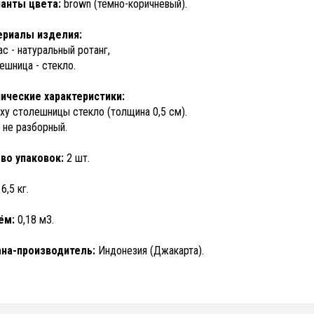
анты цвета:
brown (тёмно-коричневый).
ериалы изделия:
ас - натуральный ротанг,
ешница - стекло.
ические характеристики:
ху столешницы стекло (толщина 0,5 см).
 не разборный.
во упаковок:
2 шт.
:
6,5 кг.
ём:
0,18 м3.
ана-производитель:
Индонезия (Джакарта).