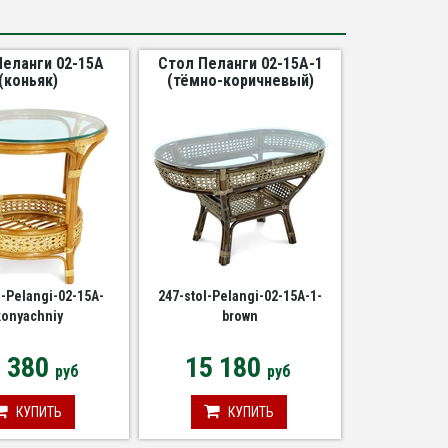
Пеланги 02-15A
Стол Пеланги 02-15А-1
(коньяк)
(тёмно-коричневый)
l-Pelangi-02-15A-
247-stol-Pelangi-02-15A-1-
konyachniy
brown
3 380
15 180
руб
руб
КУПИТЬ
КУПИТЬ