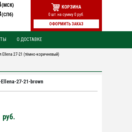
4
(МСК)
КОРЗИНА
3
(СПб)
0
шт. на сумму
0
руб.
ОФОРМИТЬ ЗАКАЗ
КТЫ
О ДОСТАВКЕ
л Ellena 27-21 (тёмно-коричневый)
-Ellena-27-21-brown
0
руб.