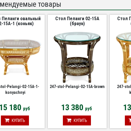
мендуемые товары
 Пеланги овальный
Стол Пеланги 02-15A
Стол 
2-15А-1 (коньяк)
(браун)
stol-Pelangi-02-15A-1-
247-stol-Pelangi-02-15A-brown
247-sto
konyachnyi
15 180
13 380
1
руб
руб
КУПИТЬ
КУПИТЬ