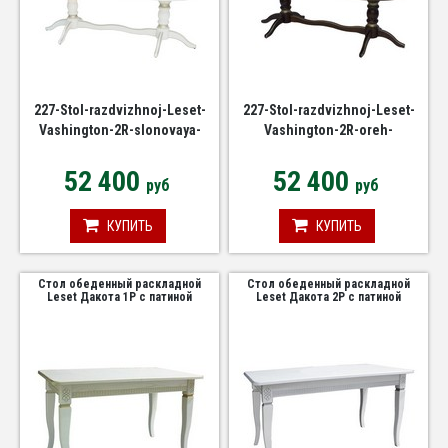
227-Stol-razdvizhnoj-Leset-
227-Stol-razdvizhnoj-Leset-
Vashington-2R-slonovaya-
Vashington-2R-oreh-
kost-patina
shokoladniy-patina
52 400
52 400
руб
руб
КУПИТЬ
КУПИТЬ
Стол обеденный раскладной
Стол обеденный раскладной
Leset Дакота 1Р с патиной
Leset Дакота 2Р с патиной