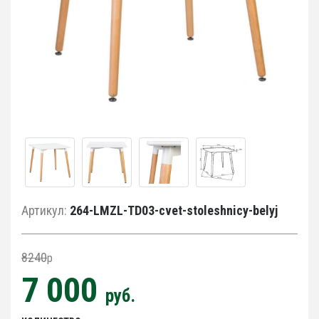
Артикул:
264-LMZL-TD03-cvet-stoleshnicy-belyj
8240
p
7 000
руб.