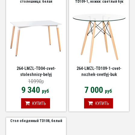
столешница: белая
TD109-1, ножки: светлый бук
264-LMZL-TD04-cvet-
264-LMZL-TD109-1-cvet-
stoleshnicy-belyj
nozhek-svetlyj-buk
10990
p
9 340
7 000
руб
руб
КУПИТЬ
КУПИТЬ
Стол обеденный TD108, белый