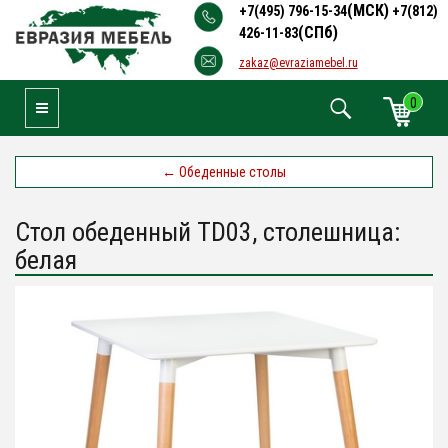
(МСК)
+7(495) 796-15-34
+7(812)
(СПб)
426-11-83
zakaz@evraziamebel.ru
0
Toggle Navigation
←
Обеденные столы
Стол обеденный TD03, столешница:
белая