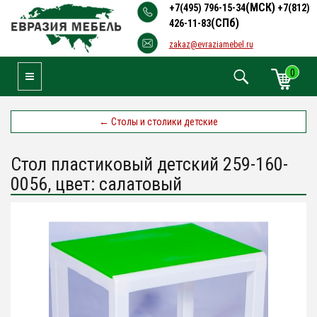
(МСК)
+7(495) 796-15-34
+7(812)
(СПб)
426-11-83
zakaz@evraziamebel.ru
0
Toggle Navigation
←
Столы и столики детские
Стол пластиковый детский 259-160-
0056, цвет: салатовый