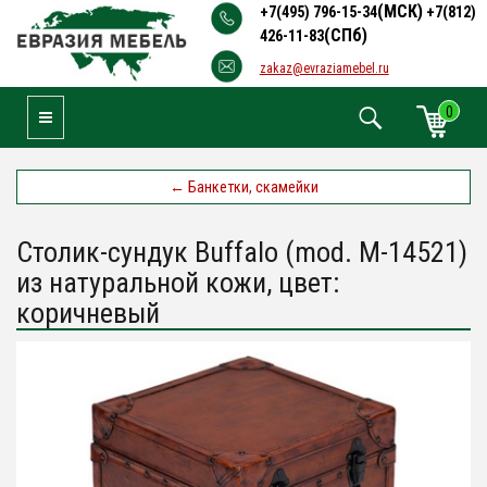
(МСК)
+7(495) 796-15-34
+7(812)
(СПб)
426-11-83
zakaz@evraziamebel.ru
0
Toggle Navigation
←
Банкетки, скамейки
Столик-сундук Buffalo (mod. М-14521)
из натуральной кожи, цвет:
коричневый