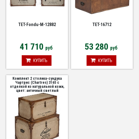
TET-Fondu-M-12882
TET-16712
41 710
53 280
руб
руб
КУПИТЬ
КУПИТЬ
Комплект 2 столика-сундука
Чартрис (Chartres) 3165 с
отделкой из натуральной кожи,
цвет: античный светлый