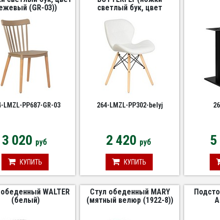
ежевый (GR-03))
светлый бук, цвет
сиденья белый)
4-LMZL-PP687-GR-03
264-LMZL-PP302-belyj
26
3 020
2 420
5
руб
руб
КУПИТЬ
КУПИТЬ
 обеденный WALTER
Стул обеденный MARY
Подсто
(белый)
(мятный велюр (1922-8))
A