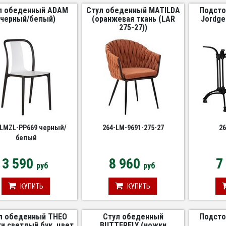
л обеденный ADAM
Стул обеденный MATILDA
Подсто
(черный/белый)
(оранжевая ткань (LAR
Jordge
275-27))
-LMZL-PP669 черный/
264-LM-9691-275-27
26
белый
3 590
8 960
7
руб
руб
КУПИТЬ
КУПИТЬ
л обеденный THEO
Стул обеденный
Подсто
и светлый бук, цвет
BUTTERFLY (ножки