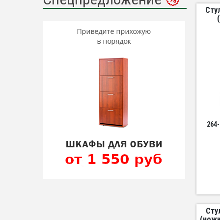
Сту
264
Сту
(ножк