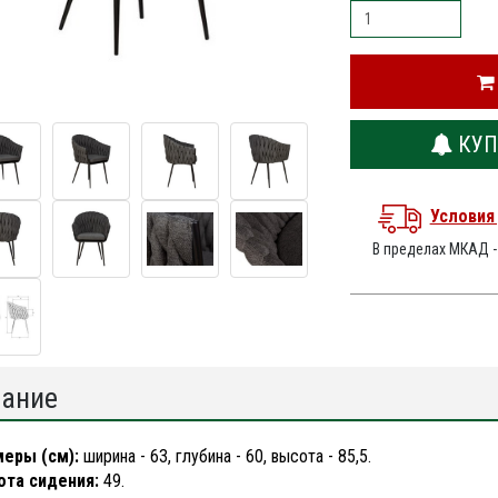
КУП
Условия
В пределах МКАД 
ание
еры (см):
ширина - 63, глубина - 60, высота - 85,5.
та сидения:
49.