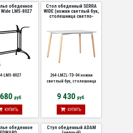
лье обеденное
Стол обеденный SERRA
 Wide LMS-8027
WIDE (ножки светлый бук,
столешница светло-
серая)
4-LMS-8027
264-LMZL-TD-04 ножки
светлый бук, столешница
светло-серая
 680
9 430
руб
руб
КУПИТЬ
КУПИТЬ
лье обеденное
Стул обеденный ADAM
EDWARD
(черный)