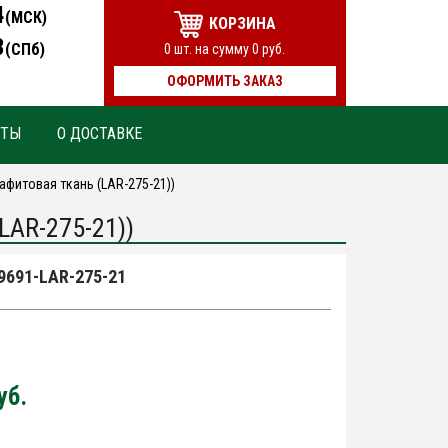
4
(МСК)
КОРЗИНА
3
(СПб)
0
шт. на сумму
0
руб.
ОФОРМИТЬ ЗАКАЗ
КТЫ
О ДОСТАВКЕ
афитовая ткань (LAR-275-21))
LAR-275-21))
9691-LAR-275-21
уб.