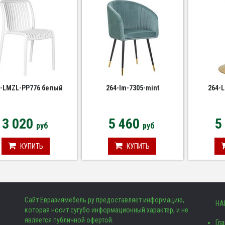
4-LMZL-PP776 белый
264-lm-7305-mint
264-
3 020
5 460
5
руб
руб
КУПИТЬ
КУПИТЬ
Сайт Евразиямебель.ру предоставляет информацию,
НА
которая носит сугубо информационный характер, и не
является публичной офертой.
Гл