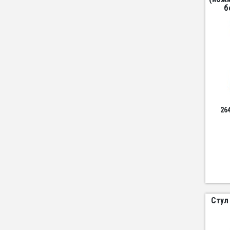
б
26
Стул