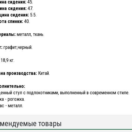
на сидения:
45.
ина сидения:
47.
ина сидения:
5.5.
та спинки:
40.
ериалы:
металл, ткань.
:
графит,черный.
18,9 кг.
на производства:
Китай.
олнительно:
енный стул с подлокотниками, выполненный в современном стиле.
ка - рогожка.
ас - металл.
мендуемые товары