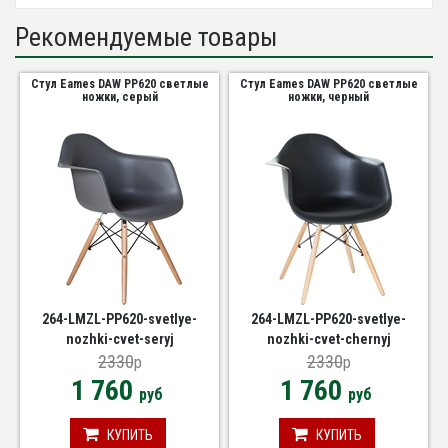
Рекомендуемые товары
Стул Eames DAW PP620 светлые
Стул Eames DAW PP620 светлые
ножки, серый
ножки, черный
264-LMZL-PP620-svetlye-
264-LMZL-PP620-svetlye-
nozhki-cvet-seryj
nozhki-cvet-chernyj
2330
2330
p
p
1 760
1 760
руб
руб
КУПИТЬ
КУПИТЬ