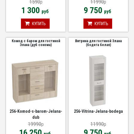
1590
11990
p
p
1 300
9 750
руб
руб
КУПИТЬ
КУПИТЬ
Комод с баром для гостиной
Витрина для гостиной Элана
Элана (дуб сонома)
(бодега белая)
256-Komod-s-barom-Jelana-
256-Vitrina-Jelana-bodega
dub
19990
11990
p
p
16 250
9 750
руб
руб