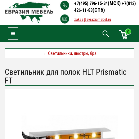
(МСК)
+7(495) 796-15-34
+7(812)
(СПб)
426-11-83
zakaz@evraziamebel.ru
0
Toggle Navigation
←
Светильники, люстры, бра
Светильник для полок HLT Prismatic
FT