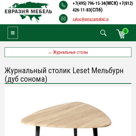
(МСК)
+7(495) 796-15-34
+7(812)
(СПб)
426-11-83
zakaz@evraziamebel.ru
0
Toggle Navigation
←
Журнальные столы
Журнальный столик Leset Мельбурн
(дуб сонома)