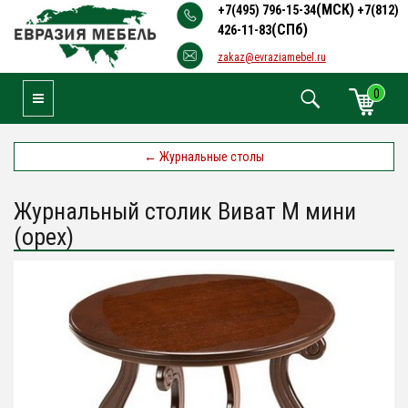
(МСК)
+7(495) 796-15-34
+7(812)
(СПб)
426-11-83
zakaz@evraziamebel.ru
0
Toggle Navigation
←
Журнальные столы
Журнальный столик Виват М мини
(орех)