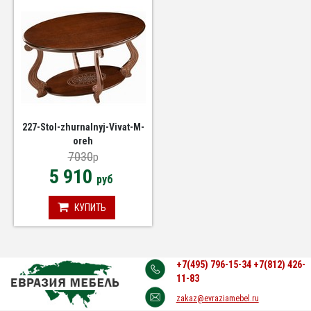
227-Stol-zhurnalnyj-Vivat-M-
oreh
7030
p
5 910
руб
КУПИТЬ
+7(495) 796-15-34
+7(812) 426-
11-83
zakaz@evraziamebel.ru