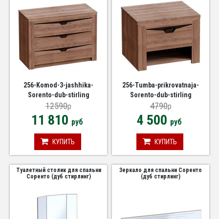
256-Komod-3-jashhika-
256-Tumba-prikrovatnaja-
Sorento-dub-stirling
Sorento-dub-stirling
12590
4790
p
p
11 810
4 500
руб
руб
КУПИТЬ
КУПИТЬ
Туалетный столик для спальни
Зеркало для спальни Соренто
Соренто (дуб стирлинг)
(дуб стирлинг)