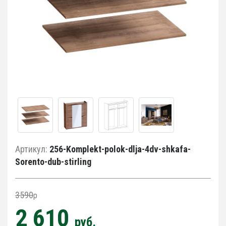
Артикул:
256-Komplekt-polok-dlja-4dv-shkafa-
Sorento-dub-stirling
3590
p
2 610
руб.