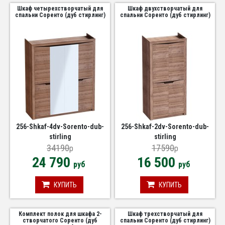
Шкаф четырехстворчатый для
Шкаф двухстворчатый для
спальни Соренто (дуб стирлинг)
спальни Соренто (дуб стирлинг)
256-Shkaf-4dv-Sorento-dub-
256-Shkaf-2dv-Sorento-dub-
stirling
stirling
34190
17590
p
p
24 790
16 500
руб
руб
КУПИТЬ
КУПИТЬ
Комплект полок для шкафа 2-
Шкаф трехстворчатый для
створчатого Соренто (дуб
спальни Соренто (дуб стирлинг)