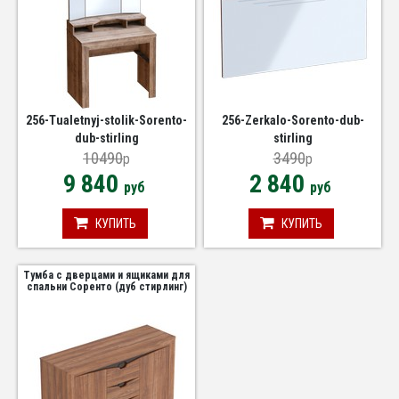
256-Tualetnyj-stolik-Sorento-
256-Zerkalo-Sorento-dub-
dub-stirling
stirling
10490
3490
p
p
9 840
2 840
руб
руб
КУПИТЬ
КУПИТЬ
Тумба с дверцами и ящиками для
спальни Соренто (дуб стирлинг)