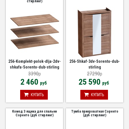
стирлинг)
256-Komplekt-polok-dlja-2dv-
256-Shkaf-3dv-Sorento-dub-
shkafa-Sorento-dub-stirling
stirling
3390
27290
p
p
2 460
25 590
руб
руб
КУПИТЬ
КУПИТЬ
Комод 3 ящика для спальни
Тумба прикроватная Соренто
Соренто (дуб стирлинг)
(дуб стирлинг)