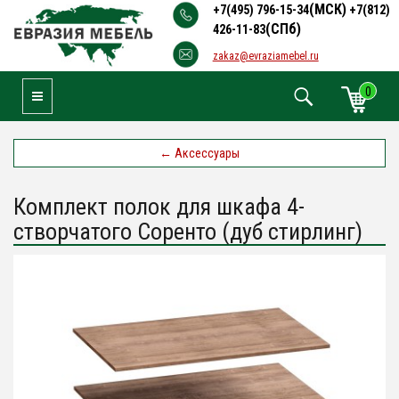
(МСК)
+7(495) 796-15-34
+7(812)
(СПб)
426-11-83
zakaz@evraziamebel.ru
0
Toggle Navigation
←
Аксессуары
Комплект полок для шкафа 4-
створчатого Соренто (дуб стирлинг)