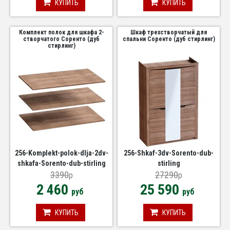
КУПИТЬ
КУПИТЬ
Комплект полок для шкафа 2-
Шкаф трехстворчатый для
створчатого Соренто (дуб
спальни Соренто (дуб стирлинг)
стирлинг)
256-Komplekt-polok-dlja-2dv-
256-Shkaf-3dv-Sorento-dub-
shkafa-Sorento-dub-stirling
stirling
3390
27290
p
p
2 460
25 590
руб
руб
КУПИТЬ
КУПИТЬ