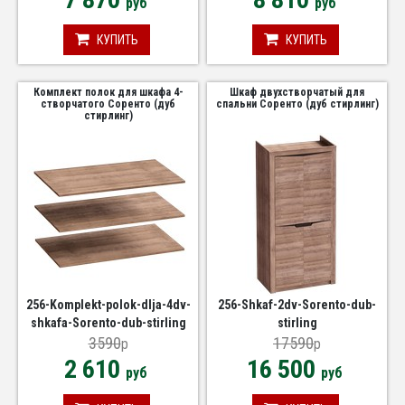
руб
руб
КУПИТЬ
КУПИТЬ
Комплект полок для шкафа 4-
Шкаф двухстворчатый для
створчатого Соренто (дуб
спальни Соренто (дуб стирлинг)
стирлинг)
256-Komplekt-polok-dlja-4dv-
256-Shkaf-2dv-Sorento-dub-
shkafa-Sorento-dub-stirling
stirling
3590
17590
p
p
2 610
16 500
руб
руб