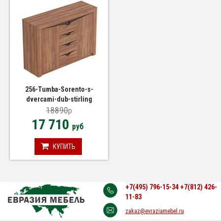
256-Tumba-Sorento-s-
dvercami-dub-stirling
18890
p
17 710
руб
КУПИТЬ
+7(495) 796-15-34
+7(812) 426-
11-83
zakaz@evraziamebel.ru