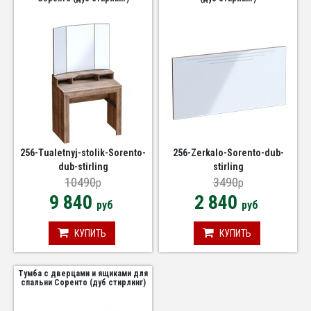
256-Tualetnyj-stolik-Sorento-
256-Zerkalo-Sorento-dub-
dub-stirling
stirling
10490
3490
p
p
9 840
2 840
руб
руб
КУПИТЬ
КУПИТЬ
Тумба с дверцами и ящиками для
спальни Соренто (дуб стирлинг)