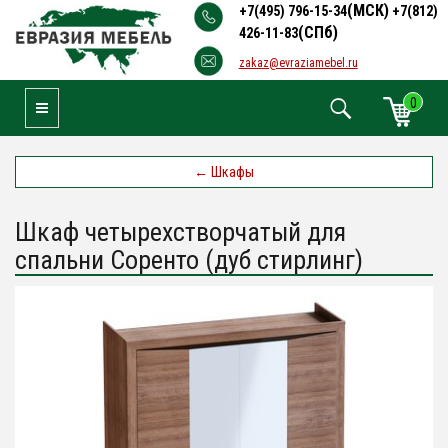
(МСК)
+7(495) 796-15-34
+7(812)
(СПб)
426-11-83
zakaz@evraziamebel.ru
0
Toggle Navigation
←
Шкафы
Шкаф четырехстворчатый для
спальни Соренто (дуб стирлинг)