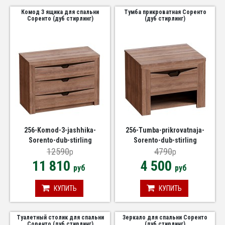
Комод 3 ящика для спальни
Тумба прикроватная Соренто
Соренто (дуб стирлинг)
(дуб стирлинг)
256-Komod-3-jashhika-
256-Tumba-prikrovatnaja-
Sorento-dub-stirling
Sorento-dub-stirling
12590
4790
p
p
11 810
4 500
руб
руб
КУПИТЬ
КУПИТЬ
Туалетный столик для спальни
Зеркало для спальни Соренто
Соренто (дуб стирлинг)
(дуб стирлинг)