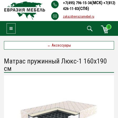
(МСК)
+7(495) 796-15-34
+7(812)
(СПб)
426-11-83
zakaz@evraziamebel.ru
0
Toggle Navigation
←
Аксессуары
Матрас пружинный Люкс-1 160х190
см