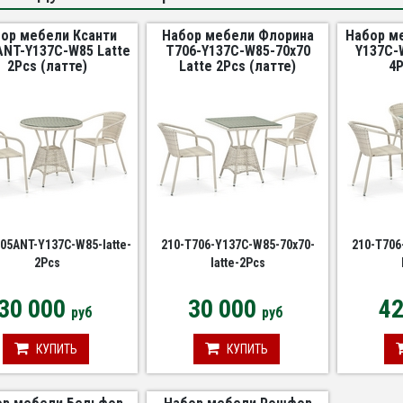
ор мебели Ксанти
Набор мебели Флорина
Набор м
ANT-Y137C-W85 Latte
T706-Y137C-W85-70x70
Y137C-
2Pcs (латте)
Latte 2Pcs (латте)
4P
05ANT-Y137C-W85-latte-
210-T706-Y137C-W85-70x70-
210-T706
2Pcs
latte-2Pcs
30 000
30 000
4
руб
руб
КУПИТЬ
КУПИТЬ