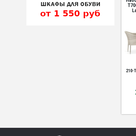
Наб
T70
L
210-