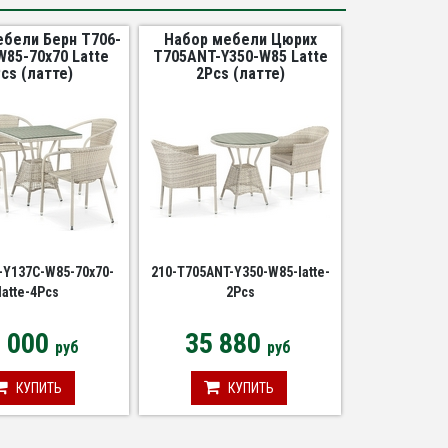
ебели Берн T706-
Набор мебели Цюрих
W85-70x70 Latte
T705ANT-Y350-W85 Latte
cs (латте)
2Pcs (латте)
-Y137C-W85-70x70-
210-T705ANT-Y350-W85-latte-
latte-4Pcs
2Pcs
2 000
35 880
руб
руб
КУПИТЬ
КУПИТЬ