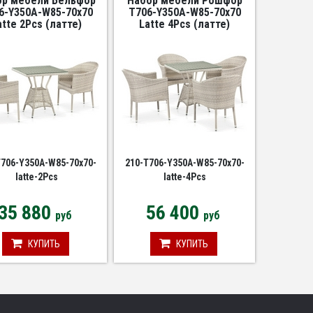
ор мебели Бельфор
Набор мебели Рошфор
6-Y350A-W85-70x70
T706-Y350A-W85-70x70
atte 2Pcs (латте)
Latte 4Pcs (латте)
T706-Y350A-W85-70x70-
210-T706-Y350A-W85-70x70-
latte-2Pcs
latte-4Pcs
35 880
56 400
руб
руб
КУПИТЬ
КУПИТЬ