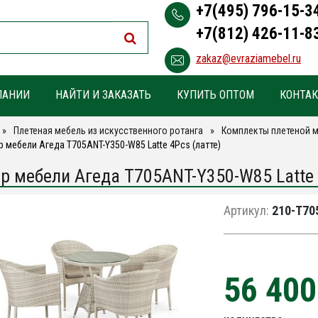
+7(495) 796-15-3
+7(812) 426-11-8
zakaz@evraziamebel.ru
ПАНИИ
НАЙТИ И ЗАКАЗАТЬ
КУПИТЬ ОПТОМ
КОНТА
Плетеная мебель из искусственного ротанга
Комплекты плетеной м
 мебели Агеда T705ANT-Y350-W85 Latte 4Pcs (латте)
р мебели Агеда T705ANT-Y350-W85 Latte 
Артикул:
210-T705
56 40