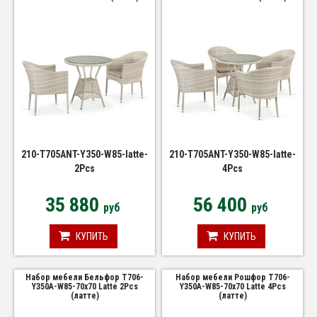
210-T705ANT-Y350-W85-latte-
210-T705ANT-Y350-W85-latte-
2Pcs
4Pcs
35 880
56 400
руб
руб
КУПИТЬ
КУПИТЬ
Набор мебели Бельфор T706-
Набор мебели Рошфор T706-
Y350A-W85-70x70 Latte 2Pcs
Y350A-W85-70x70 Latte 4Pcs
(латте)
(латте)