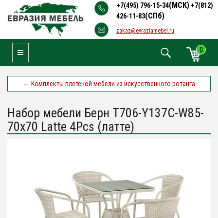
(МСК)
+7(495) 796-15-34
+7(812)
(СПб)
426-11-83
zakaz@evraziamebel.ru
0
Toggle Navigation
←
Комплекты плетеной мебели из искусственного ротанга
Набор мебели Берн T706-Y137C-W85-
70x70 Latte 4Pcs (латте)