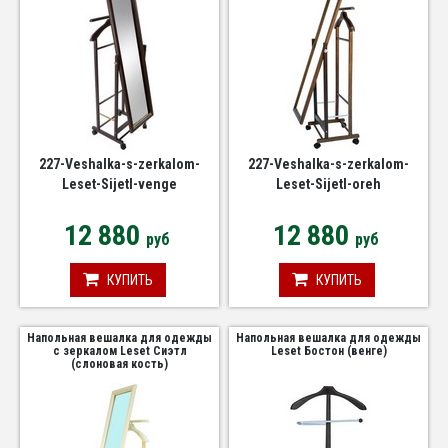
227-Veshalka-s-zerkalom-
227-Veshalka-s-zerkalom-
Leset-Sijetl-venge
Leset-Sijetl-oreh
12 880
12 880
руб
руб
КУПИТЬ
КУПИТЬ
Напольная вешалка для одежды
Напольная вешалка для одежды
с зеркалом Leset Сиэтл
Leset Бостон (венге)
(слоновая кость)