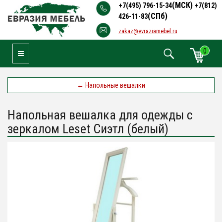
(МСК)
+7(495) 796-15-34
+7(812)
(СПб)
426-11-83
zakaz@evraziamebel.ru
0
Toggle Navigation
←
Напольные вешалки
Напольная вешалка для одежды с
зеркалом Leset Сиэтл (белый)