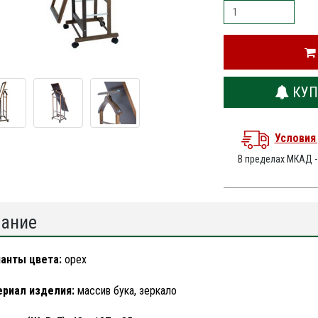
КУП
Условия
В пределах МКАД 
ание
ианты цвета:
орех
ериал изделия:
массив бука, зеркало