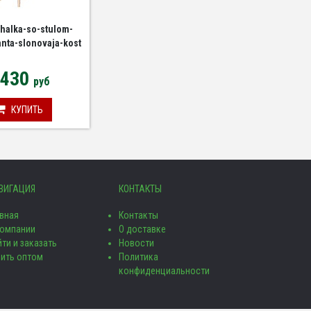
halka-so-stulom-
anta-slonovaja-kost
 430
руб
КУПИТЬ
ВИГАЦИЯ
КОНТАКТЫ
авная
Контакты
компании
О доставке
ти и заказать
Новости
пить оптом
Политика
конфиденциальности