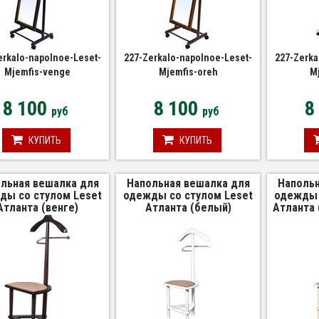
erkalo-napolnoe-Leset-
227-Zerkalo-napolnoe-Leset-
227-Zerka
Mjemfis-venge
Mjemfis-oreh
Mj
8 100
8 100
8
руб
руб
КУПИТЬ
КУПИТЬ
льная вешалка для
Напольная вешалка для
Напольн
ды со стулом Leset
одежды со стулом Leset
одежды 
Атланта (венге)
Атланта (белый)
Атланта 