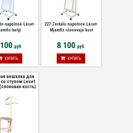
lo-napolnoe-Leset-
227-Zerkalo-napolnoe-Leset-
emfis-belyj
Mjemfis-slonovaja-kost
 100
8 100
руб
руб
КУПИТЬ
КУПИТЬ
ая вешалка для
со стулом Leset
(слоновая кость)