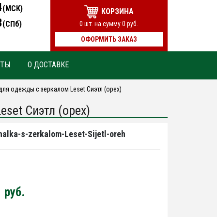
4
(МСК)
КОРЗИНА
3
(СПб)
0
шт. на сумму
0
руб.
ОФОРМИТЬ ЗАКАЗ
КТЫ
О ДОСТАВКЕ
ля одежды с зеркалом Leset Сиэтл (орех)
set Сиэтл (орех)
alka-s-zerkalom-Leset-Sijetl-oreh
0
руб.