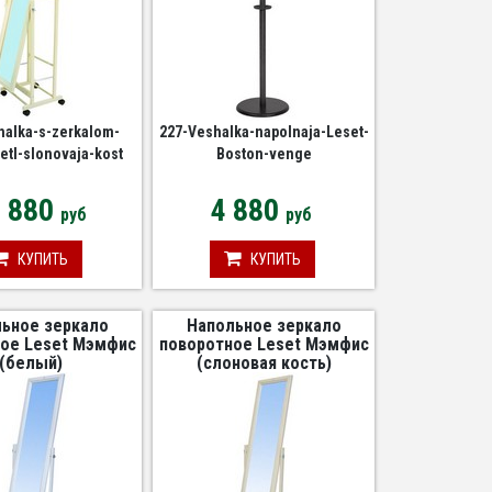
halka-s-zerkalom-
227-Veshalka-napolnaja-Leset-
jetl-slonovaja-kost
Boston-venge
2 880
4 880
руб
руб
КУПИТЬ
КУПИТЬ
ьное зеркало
Напольное зеркало
ое Leset Мэмфис
поворотное Leset Мэмфис
(белый)
(слоновая кость)