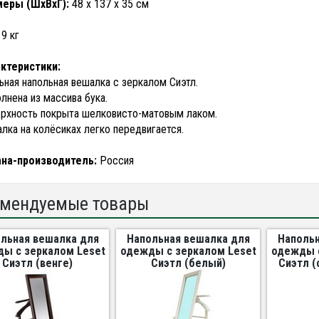
меры (ШхВхГ):
48 х 137 х 35 см
:
9 кг
ктеристики:
ьная напольная вешалка с зеркалом Сиэтл.
лнена из массива бука.
рхность покрыта шелковисто-матовым лаком.
лка на колёсиках легко передвигается.
ана-производитель:
Россия
мендуемые товары
льная вешалка для
Напольная вешалка для
Напольн
ы с зеркалом Leset
одежды с зеркалом Leset
одежды с
Сиэтл (венге)
Сиэтл (белый)
Сиэтл (