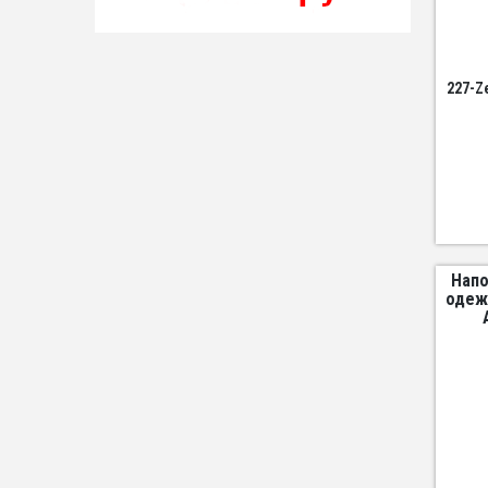
227-Z
Напо
одеж