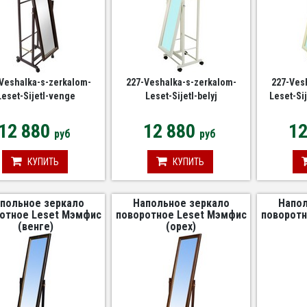
Veshalka-s-zerkalom-
227-Veshalka-s-zerkalom-
227-Ves
Leset-Sijetl-venge
Leset-Sijetl-belyj
Leset-Si
12 880
12 880
1
руб
руб
КУПИТЬ
КУПИТЬ
польное зеркало
Напольное зеркало
Напол
отное Leset Мэмфис
поворотное Leset Мэмфис
поворотн
(венге)
(орех)