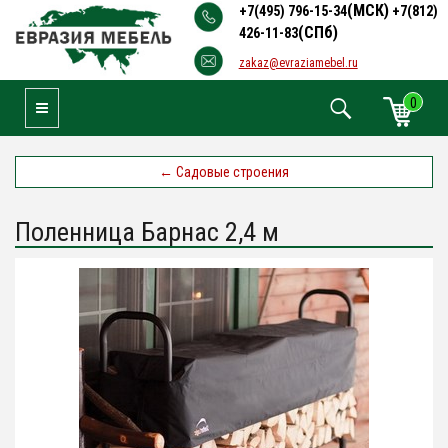
(МСК)
+7(495) 796-15-34
+7(812)
(СПб)
426-11-83
zakaz@evraziamebel.ru
0
Toggle Navigation
←
Садовые строения
Поленница Барнас 2,4 м