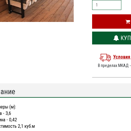
КУП
Условия
В пределах МКАД 
ание
еры (м):
 - 3,6
на - 0,42
тимость 2,1 куб.м