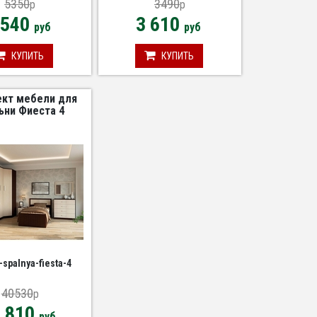
5350
3490
p
p
 540
3 610
руб
руб
КУПИТЬ
КУПИТЬ
кт мебели для
ьни Фиеста 4
-spalnya-fiesta-4
40530
p
7 810
руб