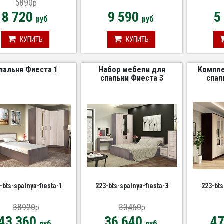
5890
p
8 720
9 590
5
руб
руб
КУПИТЬ
КУПИТЬ
пальня Фиеста 1
Набор мебели для
Компле
спальни Фиеста 3
спал
-bts-spalnya-fiesta-1
223-bts-spalnya-fiesta-3
223-bts
38920
33460
p
p
43 360
36 640
4
руб
руб