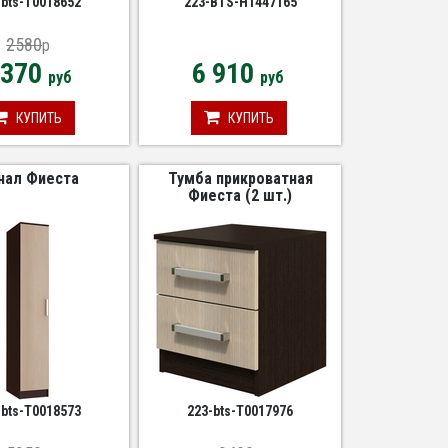
-bts-Т0018652
223-BTS-Н1447165
2580
p
 370
6 910
руб
руб
КУПИТЬ
КУПИТЬ
нал Фиеста
Тумба прикроватная
Фиеста (2 шт.)
-bts-Т0018573
223-bts-Т0017976