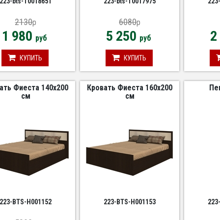
223-bts-Т0018651
223-bts-Т0017975
223
2130
6080
p
p
1 980
5 250
2
руб
руб
КУПИТЬ
КУПИТЬ
ать Фиеста 140х200
Кровать Фиеста 160х200
Пе
см
см
223-BTS-Н001152
223-BTS-Н001153
223