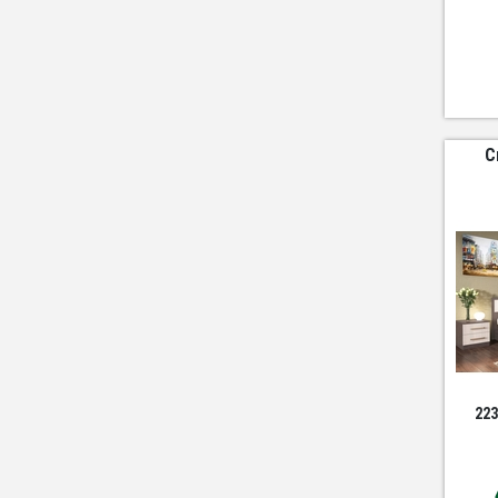
С
223