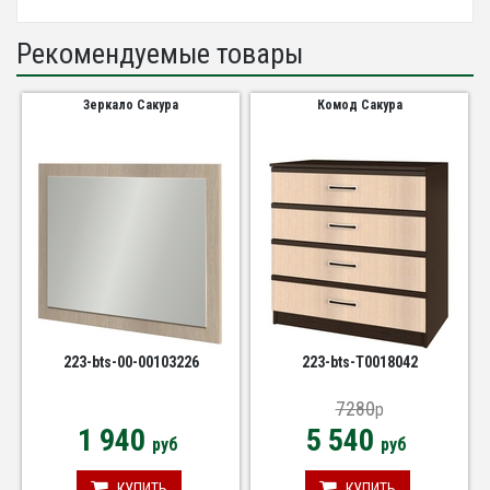
Рекомендуемые товары
Зеркало Сакура
Комод Сакура
223-bts-00-00103226
223-bts-Т0018042
7280
p
1 940
5 540
руб
руб
КУПИТЬ
КУПИТЬ