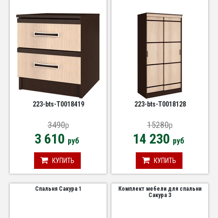
223-bts-Т0018419
223-bts-Т0018128
3490
15280
p
p
3 610
14 230
руб
руб
КУПИТЬ
КУПИТЬ
Спальня Сакура 1
Комплект мебели для спальни
Сакура 3