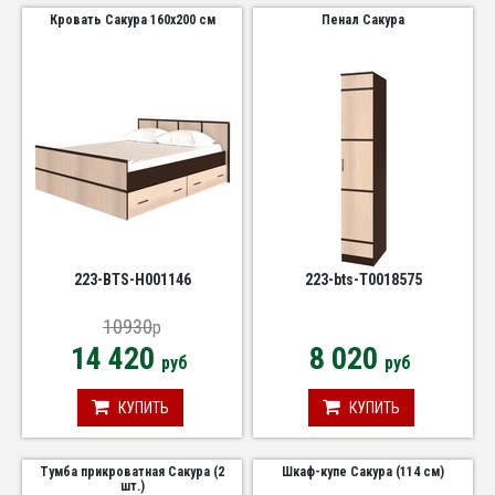
Кровать Сакура 160х200 см
Пенал Сакура
223-BTS-Н001146
223-bts-Т0018575
10930
p
14 420
8 020
руб
руб
КУПИТЬ
КУПИТЬ
Тумба прикроватная Сакура (2
Шкаф-купе Сакура (114 см)
шт.)