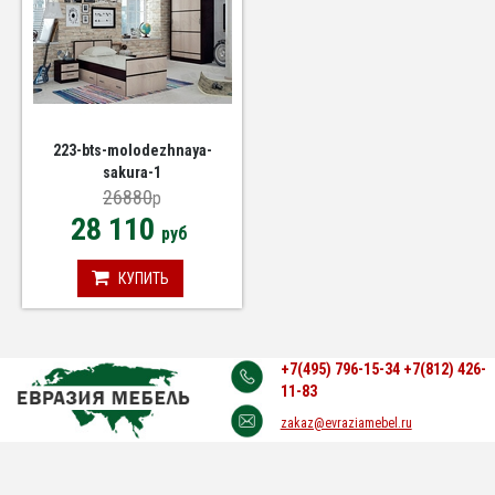
223-bts-molodezhnaya-
sakura-1
26880
p
28 110
руб
КУПИТЬ
+7(495) 796-15-34
+7(812) 426-
11-83
zakaz@evraziamebel.ru