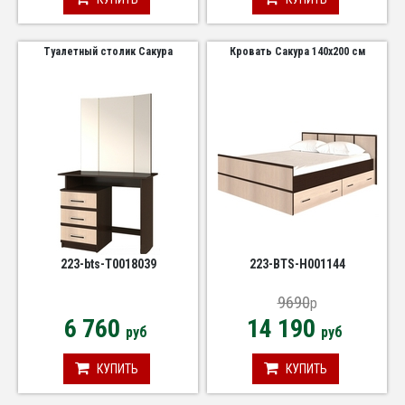
Туалетный столик Сакура
Кровать Сакура 140х200 см
223-bts-Т0018039
223-BTS-Н001144
9690
p
6 760
14 190
руб
руб
КУПИТЬ
КУПИТЬ