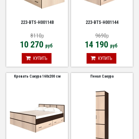
223-BTS-Н001148
223-BTS-Н001144
8110
9690
p
p
10 270
14 190
руб
руб
КУПИТЬ
КУПИТЬ
Кровать Сакура 160х200 см
Пенал Сакура