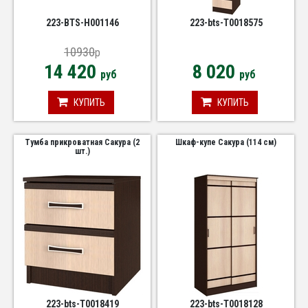
223-BTS-Н001146
223-bts-Т0018575
10930
p
14 420
8 020
руб
руб
КУПИТЬ
КУПИТЬ
Тумба прикроватная Сакура (2
Шкаф-купе Сакура (114 см)
шт.)
223-bts-Т0018419
223-bts-Т0018128