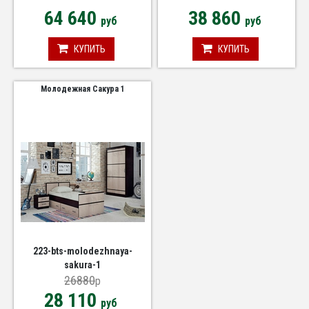
64 640
38 860
руб
руб
КУПИТЬ
КУПИТЬ
Молодежная Сакура 1
223-bts-molodezhnaya-
sakura-1
26880
p
28 110
руб