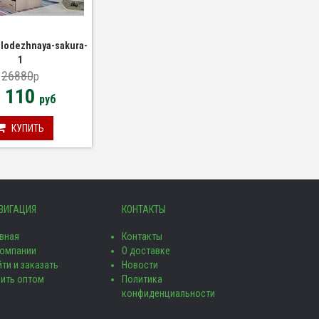
olodezhnaya-sakura-
1
26880
p
8 110
руб
КУПИТЬ
ВИГАЦИЯ
КОНТАКТЫ
авная
Контакты
компании
О доставке
ти и заказать
Новости
пить оптом
Политика
конфиденциальности