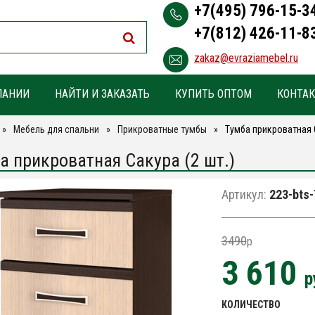
+7(495) 796-15-3
+7(812) 426-11-8
zakaz@evraziamebel.ru
ПАНИИ
НАЙТИ И ЗАКАЗАТЬ
КУПИТЬ ОПТОМ
КОНТА
Мебель для спальни
Прикроватные тумбы
Тумба прикроватная С
а прикроватная Сакура (2 шт.)
Артикул:
223-bts
3490
p
3 610
р
КОЛИЧЕСТВО