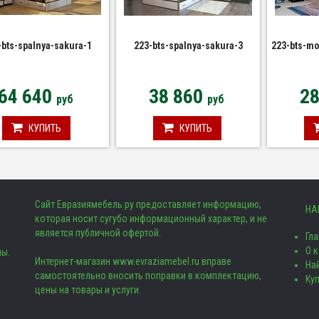
-bts-spalnya-sakura-1
223-bts-spalnya-sakura-3
223-bts-m
64 640
38 860
2
руб
руб
КУПИТЬ
КУПИТЬ
Сайт Евразиямебель.ру предоставляет информацию,
НА
которая носит сугубо информационный характер, и не
является публичной офертой.
Гл
О 
ны.
Интернет-магазин www.evraziamebel.ru вправе
Най
самостоятельно вносить поправки в комплектацию,
Ку
цены на товары и услуги.