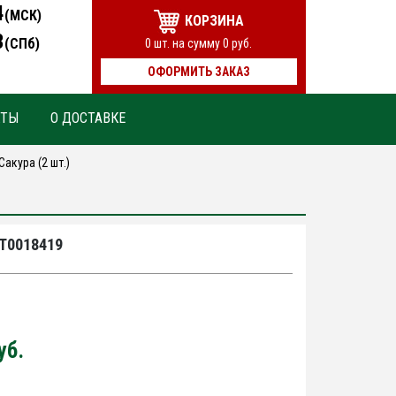
4
(МСК)
КОРЗИНА
3
(СПб)
0
шт. на сумму
0
руб.
ОФОРМИТЬ ЗАКАЗ
КТЫ
О ДОСТАВКЕ
акура (2 шт.)
-Т0018419
уб.