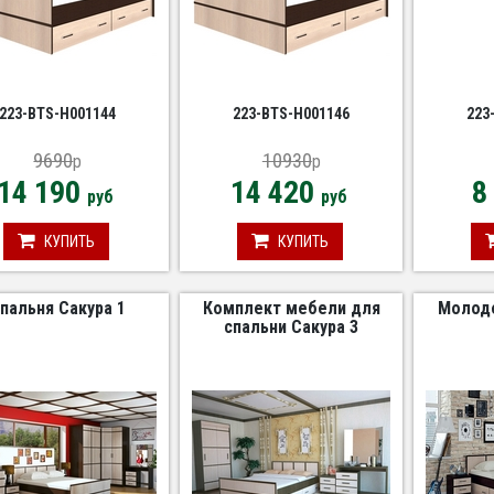
223-BTS-Н001144
223-BTS-Н001146
223
9690
10930
p
p
14 190
14 420
8
руб
руб
КУПИТЬ
КУПИТЬ
пальня Сакура 1
Комплект мебели для
Молоде
спальни Сакура 3