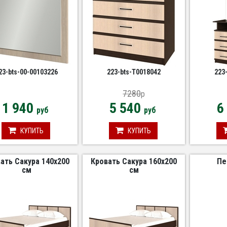
23-bts-00-00103226
223-bts-Т0018042
223
7280
p
1 940
5 540
6
руб
руб
КУПИТЬ
КУПИТЬ
ать Сакура 140х200
Кровать Сакура 160х200
Пе
см
см