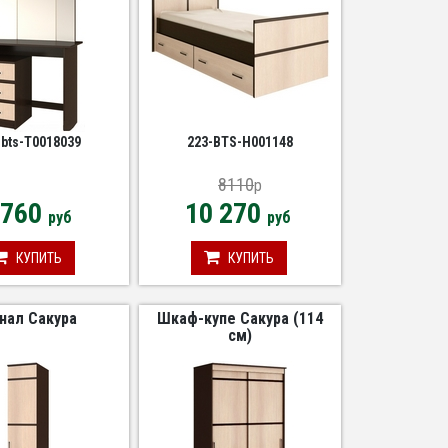
-bts-Т0018039
223-BTS-Н001148
8110
p
 760
10 270
руб
руб
КУПИТЬ
КУПИТЬ
нал Сакура
Шкаф-купе Сакура (114
см)