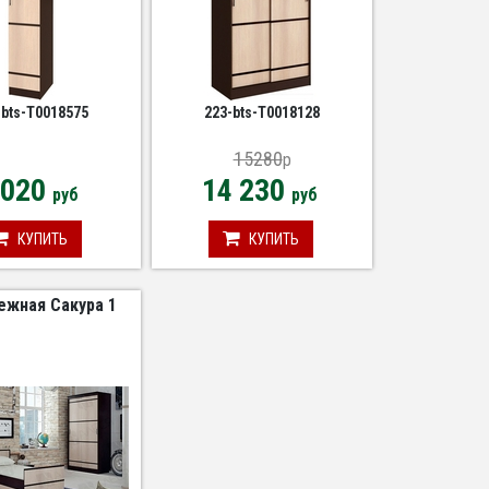
-bts-Т0018575
223-bts-Т0018128
15280
p
 020
14 230
руб
руб
КУПИТЬ
КУПИТЬ
жная Сакура 1