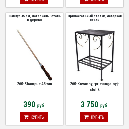
Шампур 45 см, материалы: сталь
Примангальный столик, материал
и дерево
сталь
260-Shampur-45-sm
260-Kovannyj-primangalnyj-
stolik
390
3 750
руб
руб
КУПИТЬ
КУПИТЬ