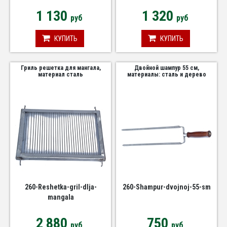
1 130
1 320
руб
руб
КУПИТЬ
КУПИТЬ
Гриль решетка для мангала,
Двойной шампур 55 см,
материал сталь
материалы: сталь и дерево
260-Reshetka-gril-dlja-
260-Shampur-dvojnoj-55-sm
mangala
2 880
750
руб
руб